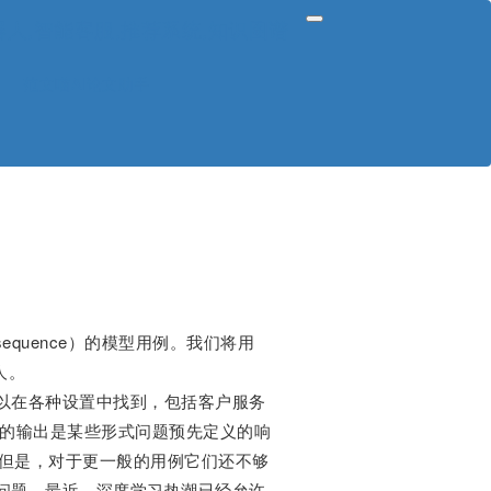
V,聊天机器人,智能客服,推荐系统,知识图谱
范文喵AI论文助手
sequence）的模型用例。我们将用
人。
以在各种设置中找到，包括客户服务
型的输出是某些形式问题预先定义的响
 但是，对于更一般的用例它们还不够
问题。最近，深度学习热潮已经允许