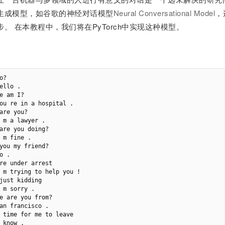
生成模型，如谷歌的神经对话模型
Neural Conversational Model
，
步。 在本教程中，我们将在PyTorch中实现这种模型。
o?

ello .

e am I?

ou re in a hospital .

are you?

 m a lawyer .

are you doing?

 m fine .

you my friend?

o .

re under arrest

 m trying to help you !

just kidding

 m sorry .

e are you from?

an francisco .

 time for me to leave

 know .
