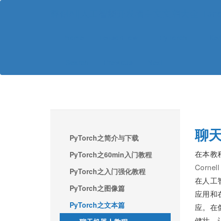
磐创AI|人工智能开发者中文文档大全-TensorFl
home
TensorFlow
PyTorch
Ke
Search
Previous
Next
聊
PyTorch之简介与下载
在本教程
PyTorch之60min入门教程
Cornell
PyTorch之入门强化教程
在人工
PyTorch之图像篇
应用和
PyTorch之文本篇
应。在
健壮。