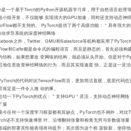
rch是一个基于Torch的Python开源机器学习库，用于自然语言处理
能小组开发，不仅能够 实现强大的GPU加速，同时还支持动态神
sorFlow都不支持的。 PyTorch提供了两个高级功能： * 具有强
含自动求导系统的深度神经网络
ebook之外，Twitter、GMU和Salesforce等机构都采用了PyTorc
sorFlow和Caffe都是命令式的编程语言，而且是静态的，首先必
的结构，如果想要改 变网络的结构，就必须从头开始。但是对于PyT
地任意改变神经网络的行为，而且其实现速度 快。正是这一灵活性是PyT
yTorch的代码对比TensorFlow而言，更加简洁直观，底层
层肯定是一件令人激 动的事。
结一下PyTorch的优点： * 支持GPU * 灵活，支持动态神经网络 
扩展
今任何一个深度学习框架都有其缺点，PyTorch也不例外，对比Te
Torch还不支持快速傅里 叶、沿维翻转张量和检查无穷与非数值张
器端的部署其性能表现有待提升；其次因为这个框 架较新，使得