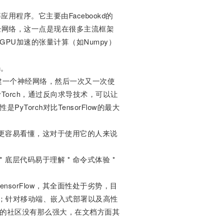
等应用程序。它主要由Facebookd的
经网络，这一点是现在很多主流框架
大的GPU加速的张量计算（如Numpy）
h。
须构建一个神经网络，然后一次又一次使
orch，通过反向求导技术，可以让
orch对比TensorFlow的最大
代码也更容易看懂，这对于使用它的人来说
* 底层代码易于理解 * 命令式体验 *
nsorFlow，其全面性处于劣势，目
量；针对移动端、嵌入式部署以及高性
他的社区没有那么强大，在文档方面其