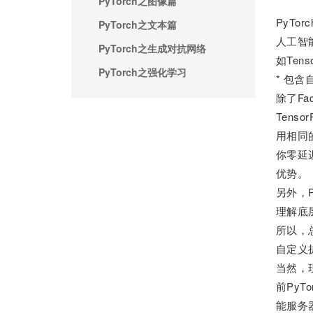
PyTorch之图像篇
PyTo
PyTorch之文本篇
人工智
PyTorch之生成对抗网络
如Ten
PyTorch之强化学习
* 包
除了Fac
Ten
用相同
你零延迟
优势。
另外，P
理解底
所以，总
自定义
当然，现
前Py
能服务