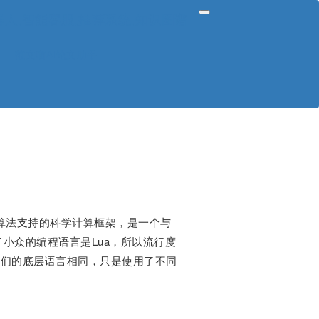
V,聊天机器人,智能客服,推荐系统,知识图谱
范文喵AI论文助手
器学习算法支持的科学计算框架，是一个与
用了小众的编程语言是Lua，所以流行度
前身，它们的底层语言相同，只是使用了不同