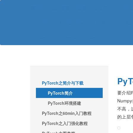
磐创AI|人工智能开发者中文文档大全-TensorFl
home
TensorFlow
PyTorch
Ke
Search
Previous
Next
Py
PyTorch之简介与下载
要介绍P
PyTorch简介
Num
PyTorch环境搭建
不高，这
PyTorch之60min入门教程
的上层
PyTorch之入门强化教程