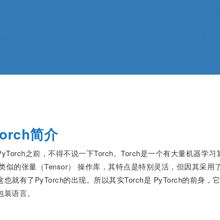
ow,PyTorch,Keras,skearn,fastai,OpenC
ras
聊天机器人
智能客服
知识图谱
AI导航站
Torch简介
yTorch之前，不得不说一下Torch。Torch是一个有大量机
py类似的张量（Tensor） 操作库，其特点是特别灵活，但因其采
也就有了PyTorch的出现。所以其实Torch是 PyTorch的
包装语言。