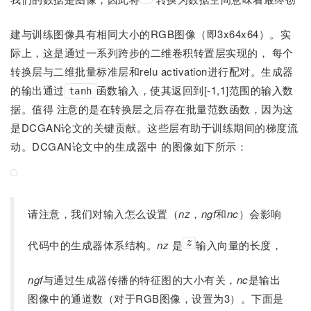
建与训练图像具有相同大小的RGB图像（即3x64x64）。实
际上，这是通过一系列跨步的二维卷积转置层实现的， 每个
转换层与二维批量标准层和relu activation进行配对。生成器
的输出通过
函数输入，使其返回到[-1,1]范围的输入数
tanh
据。值得 注意的是在转换层之后存在批量范数函数，因为这
是DCGAN论文的关键贡献。这些层有助于训练期间的梯度流
动。DCGAN论文中的生成器中 的图像如下所示：
请注意，我们对输入怎么设置（
nz
，
ngf
和
nc
）会影响
代码中的生成器体系结构。
nz
是
输入向量的长度，
ngf
与通过生成器传播的特征图的大小有关，
nc
是输出
图像中的通道数（对于RGB图像，设置为3）。下面是