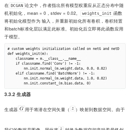
在
论文中，作者指出所有模型权重应从正态分布中随
DCGAN
机初始化，mean = 0，stdev = 0.02。
函数
weights_init
将初始化模型作为 输入，并重新初始化所有卷积，卷积转置
和batch标准化层以满足此标准。初始化后立即将此函数应用
于模型。
# custom weights initialization called on netG and netD

def weights_init(m):

    classname = m.__class__.__name__

    if classname.find('Conv') != -1:

        nn.init.normal_(m.weight.data, 0.0, 0.02)

    elif classname.find('BatchNorm') != -1:

        nn.init.normal_(m.weight.data, 1.0, 0.02)

3.3.2 生成器
生成器
用于将潜在空间矢量（
）映射到数据空间。由于
我们的数据是图像，因此将
转换为数据空间意味着最终创