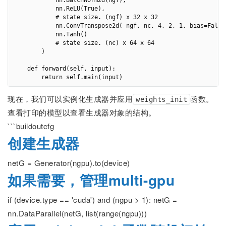
            nn.ReLU(True),

            # state size. (ngf) x 32 x 32

            nn.ConvTranspose2d( ngf, nc, 4, 2, 1, bias=False)
            nn.Tanh()

            # state size. (nc) x 64 x 64

        )

    def forward(self, input):

现在，我们可以实例化生成器并应用
函数。
weights_init
查看打印的模型以查看生成器对象的结构。
```buildoutcfg
创建生成器
netG = Generator(ngpu).to(device)
如果需要，管理multi-gpu
if (device.type == 'cuda') and (ngpu > 1): netG =
nn.DataParallel(netG, list(range(ngpu)))