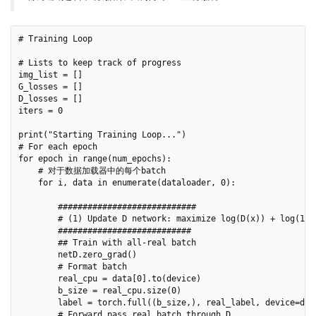
# Training Loop

# Lists to keep track of progress

img_list = []

G_losses = []

D_losses = []

iters = 0

print("Starting Training Loop...")

# For each epoch

for epoch in range(num_epochs):

    # 对于数据加载器中的每个batch

    for i, data in enumerate(dataloader, 0):

        ############################

        # (1) Update D network: maximize log(D(x)) + log(1 - 
        ###########################

        ## Train with all-real batch

        netD.zero_grad()

        # Format batch

        real_cpu = data[0].to(device)

        b_size = real_cpu.size(0)

        label = torch.full((b_size,), real_label, device=devi
        # Forward pass real batch through D
