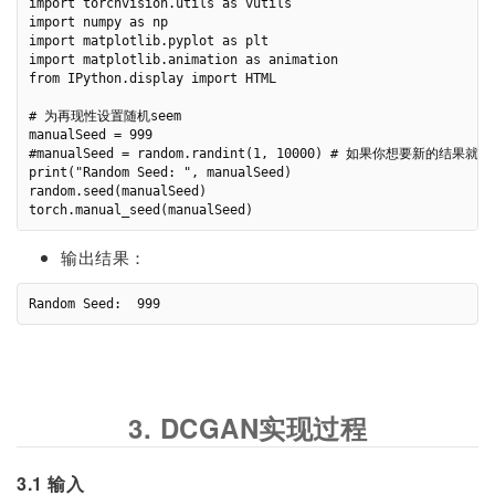
import torchvision.utils as vutils

import numpy as np

import matplotlib.pyplot as plt

import matplotlib.animation as animation

from IPython.display import HTML

# 为再现性设置随机seem

manualSeed = 999

#manualSeed = random.randint(1, 10000) # 如果你想要新的结果就
print("Random Seed: ", manualSeed)

random.seed(manualSeed)

输出结果：
3. DCGAN实现过程
3.1 输入