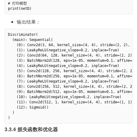
# 打印模型

输出结果：
Discriminator(

  (main): Sequential(

    (0): Conv2d(3, 64, kernel_size=(4, 4), stride=(2, 2), pad
    (1): LeakyReLU(negative_slope=0.2, inplace=True)

    (2): Conv2d(64, 128, kernel_size=(4, 4), stride=(2, 2), p
    (3): BatchNorm2d(128, eps=1e-05, momentum=0.1, affine=Tru
    (4): LeakyReLU(negative_slope=0.2, inplace=True)

    (5): Conv2d(128, 256, kernel_size=(4, 4), stride=(2, 2), 
    (6): BatchNorm2d(256, eps=1e-05, momentum=0.1, affine=Tru
    (7): LeakyReLU(negative_slope=0.2, inplace=True)

    (8): Conv2d(256, 512, kernel_size=(4, 4), stride=(2, 2), 
    (9): BatchNorm2d(512, eps=1e-05, momentum=0.1, affine=Tru
    (10): LeakyReLU(negative_slope=0.2, inplace=True)

    (11): Conv2d(512, 1, kernel_size=(4, 4), stride=(1, 1), b
    (12): Sigmoid()

  )

3.3.4 损失函数和优化器