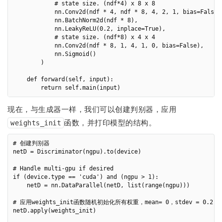
            # state size. (ndf*4) x 8 x 8

            nn.Conv2d(ndf * 4, ndf * 8, 4, 2, 1, bias=False),
            nn.BatchNorm2d(ndf * 8),

            nn.LeakyReLU(0.2, inplace=True),

            # state size. (ndf*8) x 4 x 4

            nn.Conv2d(ndf * 8, 1, 4, 1, 0, bias=False),

            nn.Sigmoid()

        )

    def forward(self, input):

现在，与生成器一样，我们可以创建判别器，应用
函数，并打印模型的结构。
weights_init
# 创建判别器

netD = Discriminator(ngpu).to(device)

# Handle multi-gpu if desired

if (device.type == 'cuda') and (ngpu > 1):

    netD = nn.DataParallel(netD, list(range(ngpu)))

# 应用weights_init函数随机初始化所有权重，mean= 0，stdev = 0.2

netD.apply(weights_init)
