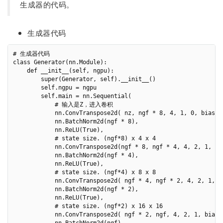
生成器的代码。
生成器代码
# 生成器代码

class Generator(nn.Module):

    def __init__(self, ngpu):

        super(Generator, self).__init__()

        self.ngpu = ngpu

        self.main = nn.Sequential(

            # 输入是Z，进入卷积

            nn.ConvTranspose2d( nz, ngf * 8, 4, 1, 0, bias=Fa
            nn.BatchNorm2d(ngf * 8),

            nn.ReLU(True),

            # state size. (ngf*8) x 4 x 4

            nn.ConvTranspose2d(ngf * 8, ngf * 4, 4, 2, 1, bia
            nn.BatchNorm2d(ngf * 4),

            nn.ReLU(True),

            # state size. (ngf*4) x 8 x 8

            nn.ConvTranspose2d( ngf * 4, ngf * 2, 4, 2, 1, bi
            nn.BatchNorm2d(ngf * 2),

            nn.ReLU(True),

            # state size. (ngf*2) x 16 x 16

            nn.ConvTranspose2d( ngf * 2, ngf, 4, 2, 1, bias=F
            nn.BatchNorm2d(ngf),
