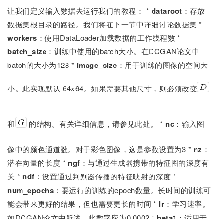
让我们定义输入数据去运行我们的教程： *
dataroot
：存放
数据集根目录的路径。我们将在下一节中详细讨论数据集 *
workers
：使用DataLoader加载数据的工作线程数 *
batch_size
：训练中使用的batch大小。在DCGAN论文中
batch的大小为128 *
image_size
：用于训练的图像的空间大
小。此实现默认 64x64。如果需要其他尺寸，则必须改变
和
的结构。有关详细信息，请参见
此处
。 *
nc
：输入图
像中的颜色通道数。对于彩色图像，这是参数设置为3 *
nz
：
潜在向量的长度 *
ngf
：与通过生成器携带的特征图的深度有
关 *
ndf
：设置通过判别器传播的特征映射的深度 *
num_epochs
：要运行的训练的epoch数量。长时间的训练可
能会带来更好的结果，但也需要更长的时间 *
lr
：学习速率。
如DCGAN论文中所述，此数字应为0.0002 *
beta1
：适用于