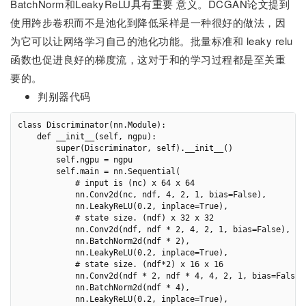
BatchNorm和LeakyReLU具有重要 意义。DCGAN论文提到
使用跨步卷积而不是池化到降低采样是一种很好的做法，因
为它可以让网络学习自己的池化功能。批量标准和 leaky relu
函数也促进良好的梯度流，这对于
和
的学习过程都是至关重
要的。
判别器代码
class Discriminator(nn.Module):

    def __init__(self, ngpu):

        super(Discriminator, self).__init__()

        self.ngpu = ngpu

        self.main = nn.Sequential(

            # input is (nc) x 64 x 64

            nn.Conv2d(nc, ndf, 4, 2, 1, bias=False),

            nn.LeakyReLU(0.2, inplace=True),

            # state size. (ndf) x 32 x 32

            nn.Conv2d(ndf, ndf * 2, 4, 2, 1, bias=False),

            nn.BatchNorm2d(ndf * 2),

            nn.LeakyReLU(0.2, inplace=True),

            # state size. (ndf*2) x 16 x 16

            nn.Conv2d(ndf * 2, ndf * 4, 4, 2, 1, bias=False),
            nn.BatchNorm2d(ndf * 4),

            nn.LeakyReLU(0.2, inplace=True),
