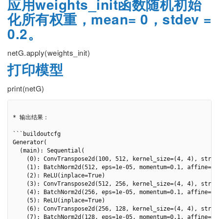
应用weights_init函数随机初始
化所有权重，mean= 0，stdev =
0.2。
netG.apply(weights_init)
打印模型
print(netG)
* 输出结果：

```buildoutcfg

Generator(

  (main): Sequential(

    (0): ConvTranspose2d(100, 512, kernel_size=(4, 4), stride
    (1): BatchNorm2d(512, eps=1e-05, momentum=0.1, affine=Tru
    (2): ReLU(inplace=True)

    (3): ConvTranspose2d(512, 256, kernel_size=(4, 4), strid
    (4): BatchNorm2d(256, eps=1e-05, momentum=0.1, affine=Tru
    (5): ReLU(inplace=True)

    (6): ConvTranspose2d(256, 128, kernel_size=(4, 4), strid
    (7): BatchNorm2d(128, eps=1e-05, momentum=0.1, affine=Tru