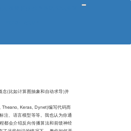
V,聊天机器人,智能客服,推荐系统,知识图谱
范文喵AI论文助手
多概念(比如计算图抽象和自动求导)并
no, Keras, Dynet)编写代码而
性标注、语言模型等等。我也认为你通
课程都会介绍反向传播算法和前馈神经
有了这些知识的情况下， 教你如何开