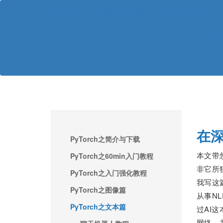
磐创AI|人工智能开发者中文文档大全-TensorFl
home
TensorFlow
PyTorch
Ke
Search
Previous
Next
在深
PyTorch之简介与下载
本文带您
PyTorch之60min入门教程
非它所
PyTorch之入门强化教程
我写这篇
PyTorch之图像篇
从事N
PyTorch之文本篇
过AI
网络，