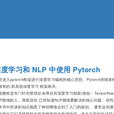
ow,PyTorch,Keras,skearn,fastai,OpenC
ras
聊天机器人
智能客服
知识图谱
AI导航站
度学习和 NLP 中使用 Pytorch
进入pytorch框架进行深度学习编程的核心思想。Pytorch的很
独有的,和其他深度学习 框架相关。
教程是专门针对那些从未用任何深度学习框架(例如：Tensorflow, Thea
LP领域的人。我假设你 已经知道NLP领域要解决的核心问题：词
这本书中所讲的知识熟悉了神经网络达到了入门的级别。 通常这些
并指出它们是线性组合和非线性组合构成的链。本文在假设你已经